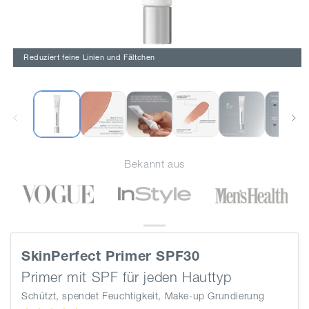
Reduziert feine Linien und Fältchen
Medien
1
in
Modal
öffnen
Bekannt aus
SkinPerfect Primer SPF30
Primer mit SPF für jeden Hauttyp
Schützt, spendet Feuchtigkeit, Make-up Grundierung