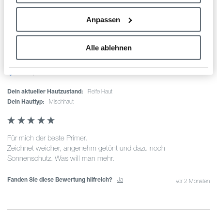
Produktbewertungen
Fragen
Anpassen
Verifiziert
Alle ablehnen
Bärbel
Ich empfehle dieses Produkt
Dein aktueller Hautzustand:
reife Haut
Dein Hauttyp:
Mischhaut
Für mich der beste Primer.

Zeichnet weicher, angenehm getönt und dazu noch 
Sonnenschutz. Was will man mehr.
Fanden Sie diese Bewertung hilfreich?
Ja
vor 2 Monaten