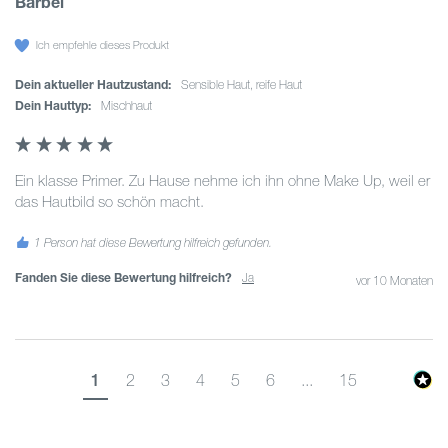
Bärbel
Ich empfehle dieses Produkt
Dein aktueller Hautzustand:
sensible Haut, reife Haut
Dein Hauttyp:
Mischhaut
Ein klasse Primer. Zu Hause nehme ich ihn ohne Make Up, weil er 
das Hautbild so schön macht.
1 Person hat diese Bewertung hilfreich gefunden.
Fanden Sie diese Bewertung hilfreich?
Ja
vor 10 Monaten
1
2
3
4
5
6
...
15