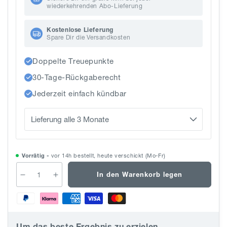
wiederkehrenden Abo-Lieferung
Kostenlose Lieferung
Spare Dir die Versandkosten
Doppelte Treuepunkte
30-Tage-Rückgaberecht
Jederzeit einfach kündbar
Vorrätig -
vor 14h bestellt, heute verschickt (Mo-Fr)
In den Warenkorb legen
Verringere
Erhöhe
die
die
Menge
Menge
für
für
SkinPerfect
SkinPerfect
Um das beste Ergebnis zu erzielen