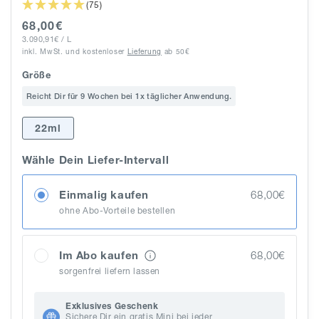
(75)
Normaler
68,00€
GRUNDPREIS
PRO
Preis
3.090,91€
/
L
inkl. MwSt.
und kostenloser
Lieferung
ab 50€
Größe
Reicht Dir für 9 Wochen bei 1x täglicher Anwendung.
22ml
Wähle Dein Liefer-Intervall
Einmalig kaufen
68,00€
ohne Abo-Vorteile bestellen
Im Abo kaufen
68,00€
sorgenfrei liefern lassen
Exklusives Geschenk
Sichere Dir ein gratis Mini bei jeder