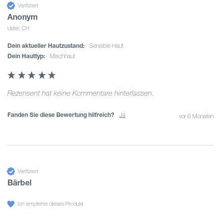
Verifiziert
Anonym
Uster, CH
Dein aktueller Hautzustand:
sensible Haut
Dein Hauttyp:
Mischhaut
Rezensent hat keine Kommentare hinterlassen.
Fanden Sie diese Bewertung hilfreich?
Ja
vor 6 Monaten
Verifiziert
Bärbel
Ich empfehle dieses Produkt