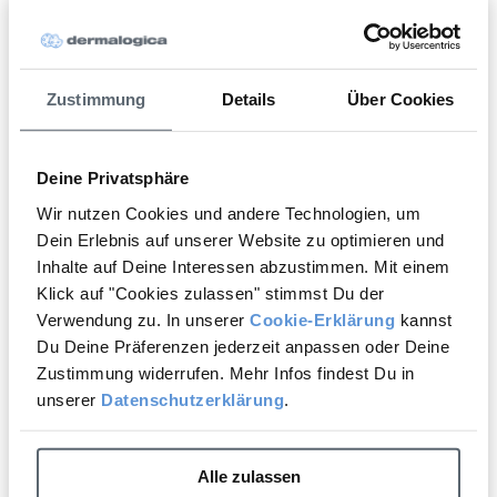
eine personalisierte Empfehlung für
Deine Hautpflege.
Zustimmung
Details
Über Cookies
Digitale Hautanalyse starten
Deine Privatsphäre
Wir nutzen Cookies und andere Technologien, um
Dein Erlebnis auf unserer Website zu optimieren und
New content loaded
4.88
Inhalte auf Deine Interessen abzustimmen. Mit einem
Basierend auf 75 Bewertungen
Klick auf "Cookies zulassen" stimmst Du der
Verwendung zu. In unserer
Cookie-Erklärung
kannst
Du Deine Präferenzen jederzeit anpassen oder Deine
Bewertung schreiben
Zustimmung widerrufen. Mehr Infos findest Du in
unserer
Datenschutzerklärung
.
Suchen:
Sortieren
Alle zulassen