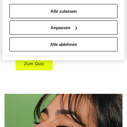
Hautanalyse
Alle zulassen
Du bist dir nicht sicher, was deine Haut
braucht? Finde mit unserem Skin Quiz ganz
Anpassen
einfach heraus, welchen Hauttyp du hast und
erhalte deine personalisierte
Alle ablehnen
Hautpflegeroutine.
Zum Quiz