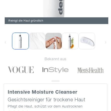
Reinigt die Haut gründlich
Medien
1
in
Modal
öffnen
Bekannt aus
Intensive Moisture Cleanser
Gesichtsreiniger für trockene Haut
Pflegt die Haut, schützt vor dem Austrocknen