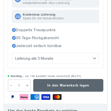
wiederkehrenden Abo-Lieferung
Kostenlose Lieferung
Spare Dir die Versandkosten
Doppelte Treuepunkte
30-Tage-Rückgaberecht
Jederzeit einfach kündbar
Vorrätig -
vor 14h bestellt, heute verschickt (Mo-Fr)
In den Warenkorb legen
Verringere
Erhöhe
die
die
Menge
Menge
für
für
Intensive
Intensive
Um das beste Ergebnis zu erzielen