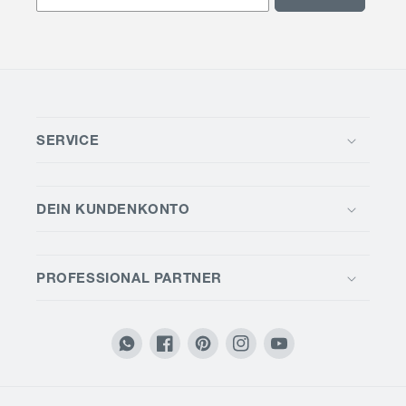
SERVICE
DEIN KUNDENKONTO
PROFESSIONAL PARTNER
Translation
Facebook
Pinterest
Instagram
YouTube
missing:
de.general.social.links.whatsapp