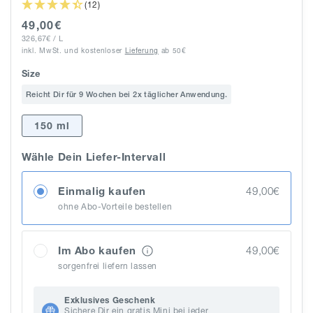
(12)
Normaler
49,00€
GRUNDPREIS
PRO
Preis
326,67€
/
L
inkl. MwSt.
und kostenloser
Lieferung
ab 50€
Size
Reicht Dir für 9 Wochen bei 2x täglicher Anwendung.
150 ml
Wähle Dein Liefer-Intervall
Einmalig kaufen
49,00€
ohne Abo-Vorteile bestellen
Im Abo kaufen
49,00€
sorgenfrei liefern lassen
Exklusives Geschenk
Sichere Dir ein gratis Mini bei jeder