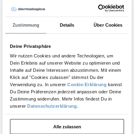
eine personalisierte Empfehlung für
Deine Hautpflege.
Zustimmung
Details
Über Cookies
Digitale Hautanalyse starten
Deine Privatsphäre
Wir nutzen Cookies und andere Technologien, um
Dein Erlebnis auf unserer Website zu optimieren und
New content loaded
4.17
Inhalte auf Deine Interessen abzustimmen. Mit einem
Basierend auf 12 Bewertungen
Klick auf "Cookies zulassen" stimmst Du der
Verwendung zu. In unserer
Cookie-Erklärung
kannst
Du Deine Präferenzen jederzeit anpassen oder Deine
Bewertung schreiben
Zustimmung widerrufen. Mehr Infos findest Du in
unserer
Datenschutzerklärung
.
Suchen:
Sortieren
Alle zulassen