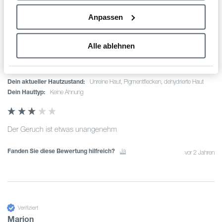
Produktbewertungen
Fragen
Anpassen
Verifiziert
Alle ablehnen
Jessi
""
Dein aktueller Hautzustand:
unreine Haut, Pigmentflecken, dehydrierte Haut
Dein Hauttyp:
keine Ahnung
Der Geruch ist etwas unangenehm 
Fanden Sie diese Bewertung hilfreich?
Ja
vor 2 Jahren
Verifiziert
Marion