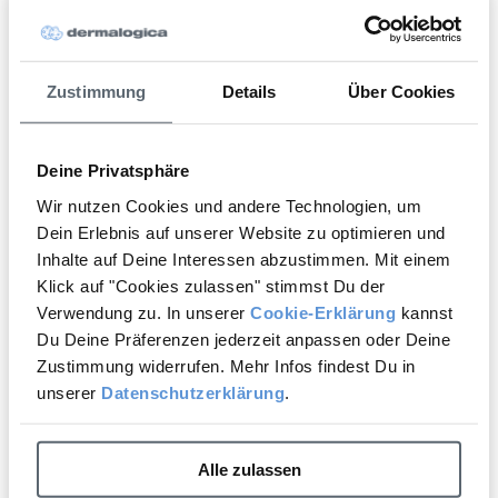
In den Warenkorb
In den Warenkorb
Zustimmung
Details
Über Cookies
BESTSELLER
Deine Privatsphäre
Wir nutzen Cookies und andere Technologien, um
Dein Erlebnis auf unserer Website zu optimieren und
Inhalte auf Deine Interessen abzustimmen. Mit einem
Möchtest Du einen 10% Rabatt
Klick auf "Cookies zulassen" stimmst Du der
auf Deine nächste Bestellung?
Verwendung zu. In unserer
Cookie-Erklärung
kannst
Dynamic Skin Retinol
Phyto Nature Lifting Eye
Du Deine Präferenzen jederzeit anpassen oder Deine
Serum
Cream
Ja, gerne!
Zustimmung widerrufen. Mehr Infos findest Du in
Retinol Serum für reife
Augenpflege für reife Haut
unserer
Datenschutzerklärung
.
Haut
Nein, Danke.
Liftet, hebt und strafft das
Klärt Unreinheiten, verstopfte
Augenlid sichtbar
Poren, glättet
Alle zulassen
(29)
(20)