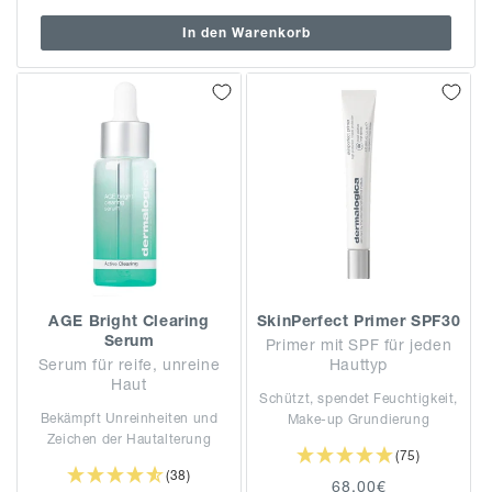
In den Warenkorb
AGE Bright Clearing
SkinPerfect Primer SPF30
Serum
Primer mit SPF für jeden
Serum für reife, unreine
Hauttyp
Haut
Schützt, spendet Feuchtigkeit,
Bekämpft Unreinheiten und
Make-up Grundierung
Zeichen der Hautalterung
(75)
(38)
Normaler
68,00€