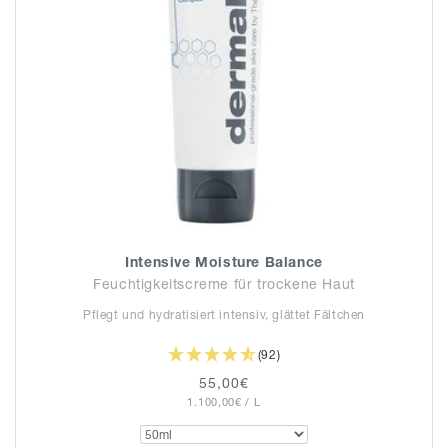
Intensive Moisture Balance
Feuchtigkeitscreme für trockene Haut
Pflegt und hydratisiert intensiv, glättet Fältchen
(92)
Normaler
55,00€
GRUNDPREIS
PRO
1.100,00€
Preis
/
L