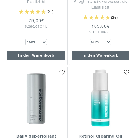
Pflegt intensiv, verbessert die
Elastizität
Elastizität
(21)
(25)
Normaler
79,00€
Normaler
109,00€
GRUNDPREIS
PRO
5.266,67€
Preis
/
L
GRUNDPREIS
PRO
2.180,00€
Preis
/
L
In den Warenkorb
In den Warenkorb
Daily Superfoliant
Retinol Clearing Oil