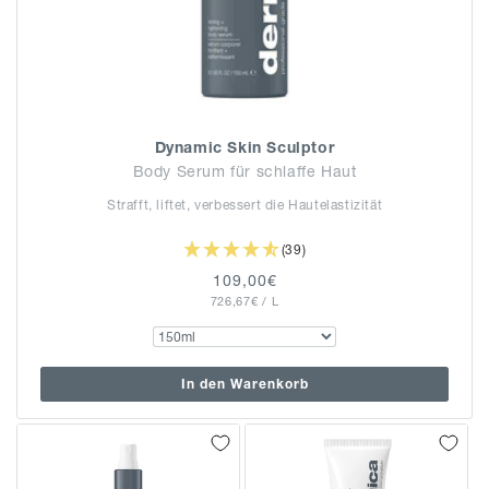
Dynamic Skin Sculptor
Body Serum für schlaffe Haut
Strafft, liftet, verbessert die Hautelastizität
(39)
Normaler
109,00€
GRUNDPREIS
PRO
726,67€
Preis
/
L
In den Warenkorb