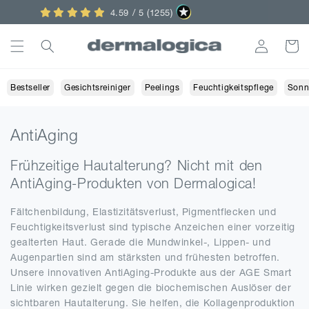
Direkt
Punkte sammeln im Treueprogramm
zum
Inhalt
Einloggen
Warenko
Bestseller
Gesichtsreiniger
Peelings
Feuchtigkeitspflege
Sonn
K
AntiAging
a
Frühzeitige Hautalterung? Nicht mit den
t
AntiAging-Produkten von Dermalogica!
e
g
Fältchenbildung, Elastizitätsverlust, Pigmentflecken und
Feuchtigkeitsverlust sind typische Anzeichen einer vorzeitig
o
gealterten Haut. Gerade die Mundwinkel-, Lippen- und
r
Augenpartien sind am stärksten und frühesten betroffen.
i
Unsere innovativen AntiAging-Produkte aus der AGE Smart
Linie wirken gezielt gegen die biochemischen Auslöser der
e
sichtbaren Hautalterung. Sie helfen, die Kollagenproduktion