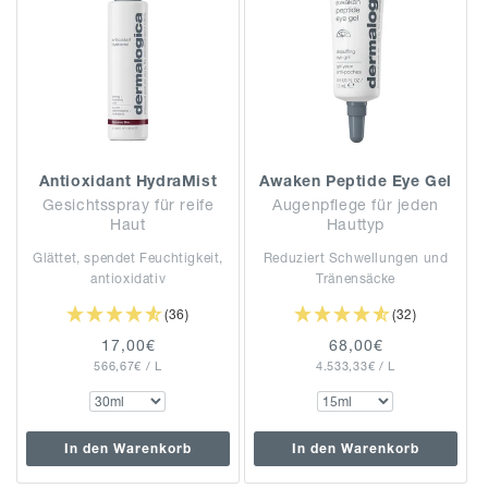
Antioxidant HydraMist
Awaken Peptide Eye Gel
Gesichtsspray für reife
Augenpflege für jeden
Haut
Hauttyp
Glättet, spendet Feuchtigkeit,
Reduziert Schwellungen und
antioxidativ
Tränensäcke
(36)
(32)
Normaler
17,00€
Normaler
68,00€
GRUNDPREIS
PRO
GRUNDPREIS
PRO
566,67€
Preis
/
L
4.533,33€
Preis
/
L
In den Warenkorb
In den Warenkorb