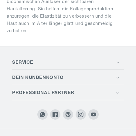
biochemischen Auslöser der sichtbaren
Hautalterung. Sie helfen, die Kollagenproduktion
anzuregen, die Elastizität zu verbessern und die
Haut auch im Alter länger glatt und geschmeidig
zu halten.
SERVICE
DEIN KUNDENKONTO
PROFESSIONAL PARTNER
Translation
Facebook
Pinterest
Instagram
YouTube
missing:
de.general.social.links.whatsapp