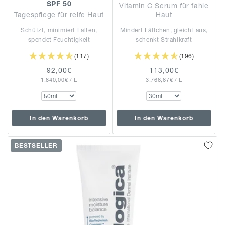
SPF 50
Vitamin C Serum für fahle
Tagespflege für reife Haut
Haut
Schützt, minimiert Falten,
Mindert Fältchen, gleicht aus,
spendet Feuchtigkeit
schenkt Strahlkraft
(117)
(196)
Normaler
92,00€
Normaler
113,00€
GRUNDPREIS
PRO
GRUNDPREIS
PRO
1.840,00€
Preis
/
L
3.766,67€
Preis
/
L
In den Warenkorb
In den Warenkorb
BESTSELLER