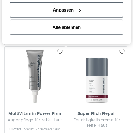
Normaler
136,00€
Normaler
113,00€
GRUNDPREIS
PRO
4.533,33€
Preis
/
L
Anpassen
GRUNDPREIS
PRO
3.766,67€
Preis
/
L
Alle ablehnen
In den Warenkorb
In den Warenkorb
MultiVitamin Power Firm
Super Rich Repair
Augenpflege für reife Haut
Feuchtigkeitscreme für
reife Haut
Glättet, stärkt, verbessert die