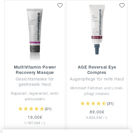
MultiVitamin Power
AGE Reversal Eye
Recovery Masque
Complex
Gesichtsmaske für
Augenpflege für reife Haut
gestresste Haut
Minimiert Fältchen und Linien,
Repariert, regeneriert, wirkt
pflegt intensiv
antioxidativ
(31)
(51)
Normaler
89,00€
Normaler
19,00€
GRUNDPREIS
PRO
5.933,33€
Preis
/
L
GRUNDPREIS
PRO
1.187,50€
Preis
/
L