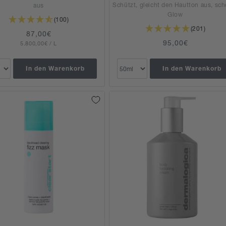
Schützt, gleicht den Hautton aus, sch
aus
Glow
(100)
(201)
Normaler
87,00€
Normaler
95,00€
GRUNDPREIS
PRO
5.800,00€
Preis
/
L
Preis
In den Warenkorb
In den Warenkorb