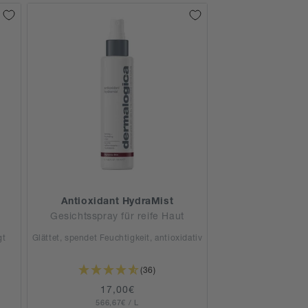
Antioxidant HydraMist
Gesichtsspray für reife Haut
gt
Glättet, spendet Feuchtigkeit, antioxidativ
(36)
Normaler
17,00€
GRUNDPREIS
PRO
566,67€
Preis
/
L