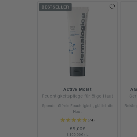
BESTSELLER
i
e
:
Active Moist
AG
Feuchtigkeitspflege für ölige Haut
Ser
Spendet ölfreie Feuchtigkeit, glättet die
Bekämp
Haut
(74)
Normaler
55,00€
GRUNDPREIS
PRO
1.100,00€
Preis
/
L