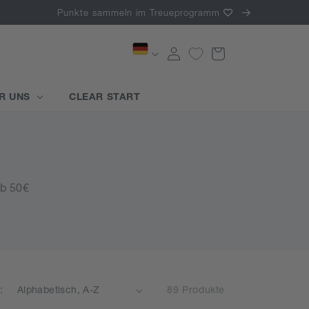
Punkte sammeln im Treueprogramm
Einloggen
Warenkorb
R UNS
CLEAR START
ab 50€
:
89 Produkte