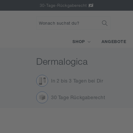
Direkt
30-Tage-Rückgaberecht
zum
Inhalt
Wonach suchst du?
SHOP
ANGEBOTE
K
Dermalogica
a
In 2 bis 3 Tagen bei Dir
t
e
30 Tage Rückgaberecht
g
o
r