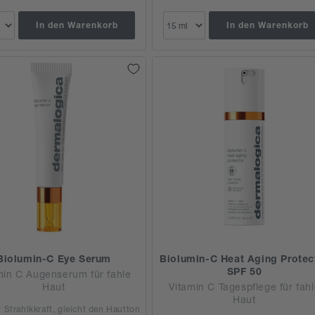
In den Warenkorb
In den Warenkorb
Biolumin-C Eye Serum
Biolumin-C Heat Aging Protec
SPF 50
min C Augenserum für fahle
Haut
Vitamin C Tagespflege für fah
Haut
 Strahlkkraft, gleicht den Hautton