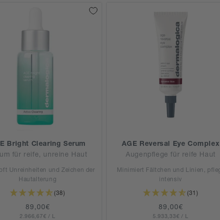
E Bright Clearing Serum
AGE Reversal Eye Complex
um für reife, unreine Haut
Augenpflege für reife Haut
ft Unreinheiten und Zeichen der
Minimiert Fältchen und Linien, pfle
Hautalterung
intensiv
(38)
(31)
Normaler
89,00€
Normaler
89,00€
GRUNDPREIS
PRO
GRUNDPREIS
PRO
2.966,67€
Preis
/
L
5.933,33€
Preis
/
L