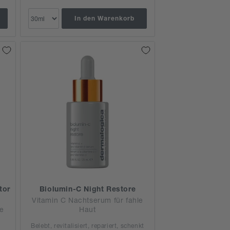
In den Warenkorb
tor
Biolumin-C Night Restore
Vitamin C Nachtserum für fahle
le
Haut
Belebt, revitalisiert, repariert, schenkt