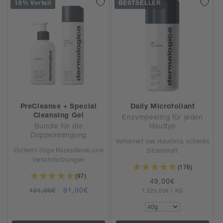
:
10% Vorteil
BESTSELLER
PreCleanse + Special
Daily Microfoliant
Cleansing Gel
Enzympeeling für jeden
Bundle für die
Hauttyp
Doppelreinigung
Verfeinert das Hautbild, schenkt
Entfernt ölige Rückstände und
Strahlkraft
Verschmutzungen
(176)
(97)
Normaler
49,00€
Normaler
Verkaufspreis
91,00€
101,00€
GRUNDPREIS
PRO
1.225,00€
Preis
/
KG
Preis