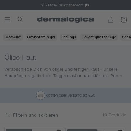
Direkt
30-Tage-Rückgaberecht
zum
Inhalt
Einloggen
Warenko
Bestseller
Gesichtsreiniger
Peelings
Feuchtigkeitspflege
Sonn
K
Ölige Haut
a
Verabschiede Dich von öliger und fettiger Haut – unsere
t
Hautpflege reguliert die Talgproduktion und klärt die Poren.
e
g
Kostenloser Versand ab €50
o
r
i
Filtern und sortieren
10 Produkte
e