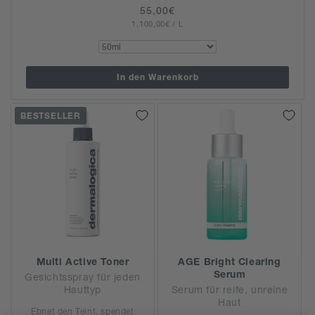
Normaler
55,00€
GRUNDPREIS
PRO
1.100,00€
Preis
/
L
In den Warenkorb
BESTSELLER
Multi Active Toner
AGE Bright Clearing
Serum
Gesichtsspray für jeden
Hauttyp
Serum für reife, unreine
Haut
Ebnet den Teint, spendet