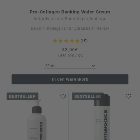
Pro-Collagen Banking Water Cream
Aufpolsternde Feuchtigkeitspflege
bewahrt Kollagen und hydratisiert intensiv
(15)
Normaler
83,00€
GRUNDPREIS
PRO
1.660,00€
Preis
/
KG
In den Warenkorb
BESTSELLER
BESTSELLER