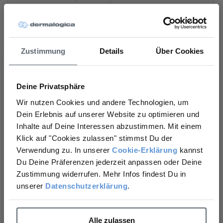
Bekämpft Unreinheiten und
Feuchtigkeit, frischt auf
Zeichen der Hautalterung
(81)
(38)
Normaler
49,00€
Normaler
89,00€
GRUNDPREIS
PRO
196,00€
Preis
/
L
Zustimmung
Details
Über Cookies
GRUNDPREIS
PRO
2.966,67€
Preis
/
L
Deine Privatsphäre
In den Warenkorb
In den Warenkorb
Wir nutzen Cookies und andere Technologien, um
Dein Erlebnis auf unserer Website zu optimieren und
BESTSELLER
Inhalte auf Deine Interessen abzustimmen. Mit einem
Möchtest Du einen 10% Rabatt
Klick auf "Cookies zulassen" stimmst Du der
auf Deine nächste Bestellung?
Verwendung zu. In unserer
Cookie-Erklärung
kannst
Du Deine Präferenzen jederzeit anpassen oder Deine
Ja, gerne!
Zustimmung widerrufen. Mehr Infos findest Du in
unserer
Datenschutzerklärung
.
Nein, Danke.
Alle zulassen