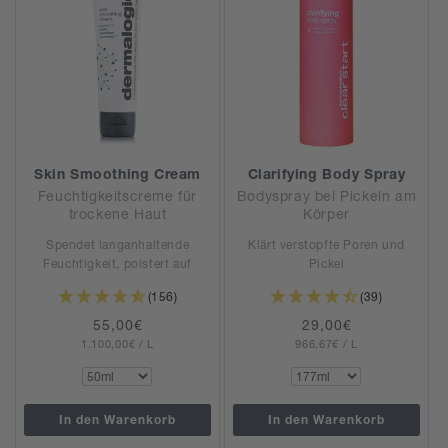
Skin Smoothing Cream
Clarifying Body Spray
Feuchtigkeitscreme für
Bodyspray bei Pickeln am
trockene Haut
Körper
Spendet langanhaltende
Klärt verstopfte Poren und
Feuchtigkeit, polstert auf
Pickel
(156)
(39)
Normaler
55,00€
Normaler
29,00€
GRUNDPREIS
PRO
GRUNDPREIS
PRO
1.100,00€
Preis
/
L
966,67€
Preis
/
L
In den Warenkorb
In den Warenkorb