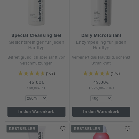
Special Cleansing Gel
Daily Microfoliant
Gesichtsreiniger für jeden
Enzympeeling für jeden
Hauttyp
Hauttyp
Befreit gründlich aber sanft von
Verfeinert das Hautbild, schenkt
Verschmutzungen
Strahlkraft
(165)
(176)
Normaler
45,00€
Normaler
49,00€
GRUNDPREIS
PRO
GRUNDPREIS
PRO
180,00€
Preis
/
L
1.225,00€
Preis
/
KG
In den Warenkorb
In den Warenkorb
BESTSELLER
BESTSELLER