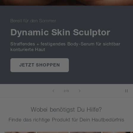
Bereit für den Sommer
Dynamic Skin Sculptor
Straffendes + festigendes Body-Serum für sichtbar
konturierte Haut
JETZT SHOPPEN
von
2
/
3
Wobei benötigst Du Hilfe?
Finde das richtige Produkt für Dein Hautbedürfnis