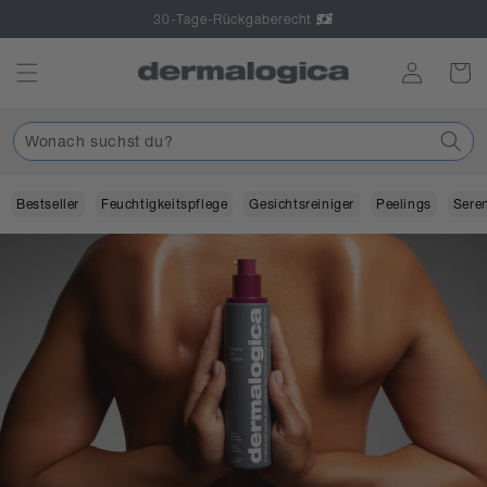
Direkt
30-Tage-Rückgaberecht
zum
Inhalt
Einloggen
Warenko
Wonach suchst du?
Bestseller
Feuchtigkeitspflege
Gesichtsreiniger
Peelings
Sere