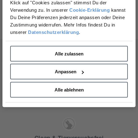
Täglicher UV-Schutz hilft, die Anzeichen lichtbedingter
Klick auf "Cookies zulassen" stimmst Du der
Hautalterung sichtbar zu reduzieren
auf Deine nächste Bestellung?
Verwendung zu. In unserer
Cookie-Erklärung
kannst
Du Deine Präferenzen jederzeit anpassen oder Deine
Jetzt entdecken
Ja, gerne!
Zustimmung widerrufen. Mehr Infos findest Du in
unserer
Datenschutzerklärung
.
Nein, Danke.
Alle zulassen
Gesunde Haut
Anpassen
Wir glauben, dass gesunde Haut Deine Lebensqualität
verbessert. Darum verwenden wir hochwertige
Alle ablehnen
Inhaltsstoffe, von denen wir wissen, dass sie wirken.
Clean & Tierversuchsfrei