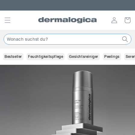
Direkt
Punkte sammeln im Treueprogramm
zum
Inhalt
Einloggen
Warenko
Wonach suchst du?
Bestseller
Feuchtigkeitspflege
Gesichtsreiniger
Peelings
Sere