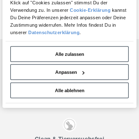
Täglicher UV-Schutz hilft, die Anzeichen lichtbedingter
Klick auf "Cookies zulassen" stimmst Du der
Hautalterung sichtbar zu reduzieren
auf Deine nächste Bestellung?
Verwendung zu. In unserer
Cookie-Erklärung
kannst
Du Deine Präferenzen jederzeit anpassen oder Deine
Jetzt entdecken
Ja, gerne!
Zustimmung widerrufen. Mehr Infos findest Du in
unserer
Datenschutzerklärung
.
Nein, Danke.
Alle zulassen
Gesunde Haut
Anpassen
Wir glauben, dass gesunde Haut Deine Lebensqualität
verbessert. Darum verwenden wir hochwertige
Alle ablehnen
Inhaltsstoffe, von denen wir wissen, dass sie wirken.
Clean & Tierversuchsfrei