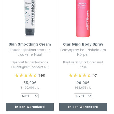
Skin Smoothing Cream
Clarifying Body Spray
Feuchtigkeitscreme für
Bodyspray bei Pickeln am
trockene Haut
Körper
Spendet langanhaltende
Klärt verstopfte Poren und
Feuchtigkeit, polstert auf
Pickel
(156)
(40)
Normaler
55,00€
Normaler
29,00€
GRUNDPREIS
PRO
GRUNDPREIS
PRO
1.100,00€
Preis
/
L
966,67€
Preis
/
L
In den Warenkorb
In den Warenkorb