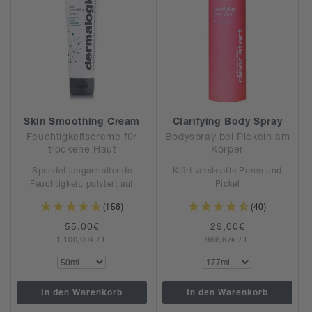
Skin Smoothing Cream
Clarifying Body Spray
Feuchtigkeitscreme für
Bodyspray bei Pickeln am
trockene Haut
Körper
Spendet langanhaltende
Klärt verstopfte Poren und
Feuchtigkeit, polstert auf
Pickel
(156)
(40)
Normaler
55,00€
Normaler
29,00€
GRUNDPREIS
PRO
GRUNDPREIS
PRO
1.100,00€
Preis
/
L
966,67€
Preis
/
L
In den Warenkorb
In den Warenkorb