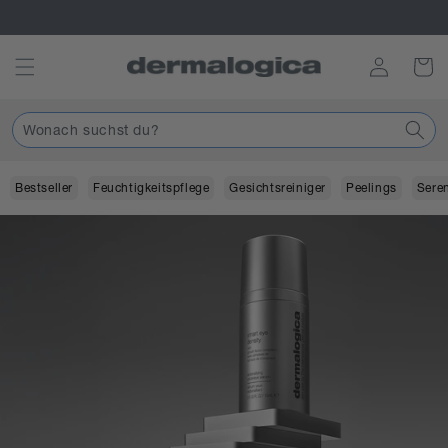
Direkt
Punkte sammeln im Treueprogramm
zum
Inhalt
Einloggen
Warenko
Wonach suchst du?
Bestseller
Feuchtigkeitspflege
Gesichtsreiniger
Peelings
Sere