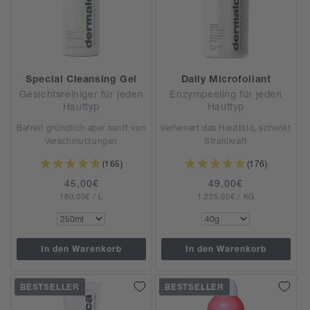
Special Cleansing Gel
Daily Microfoliant
Gesichtsreiniger für jeden
Enzympeeling für jeden
Hauttyp
Hauttyp
Befreit gründlich aber sanft von
Verfeinert das Hautbild, schenkt
Verschmutzungen
Strahlkraft
(165)
(176)
Normaler
45,00€
Normaler
49,00€
GRUNDPREIS
PRO
GRUNDPREIS
PRO
180,00€
Preis
/
L
1.225,00€
Preis
/
KG
In den Warenkorb
In den Warenkorb
BESTSELLER
BESTSELLER