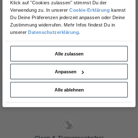
Täglicher UV-Schutz hilft, die Anzeichen lichtbedingter
Klick auf "Cookies zulassen" stimmst Du der
Hautalterung sichtbar zu reduzieren
auf Deine nächste Bestellung?
Verwendung zu. In unserer
Cookie-Erklärung
kannst
Du Deine Präferenzen jederzeit anpassen oder Deine
Jetzt entdecken
Ja, gerne!
Zustimmung widerrufen. Mehr Infos findest Du in
unserer
Datenschutzerklärung
.
Nein, Danke.
Alle zulassen
Gesunde Haut
Anpassen
Wir glauben, dass gesunde Haut Deine Lebensqualität
verbessert. Darum verwenden wir hochwertige
Alle ablehnen
Inhaltsstoffe, von denen wir wissen, dass sie wirken.
Clean & Tierversuchsfrei