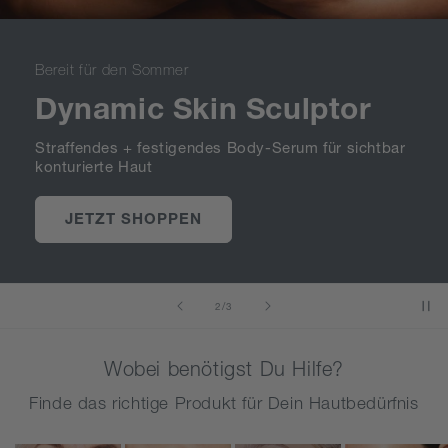
Bereit für den Sommer
Dynamic Skin Sculptor
Straffendes + festigendes Body-Serum für sichtbar
konturierte Haut
JETZT SHOPPEN
von
2
/
3
Wobei benötigst Du Hilfe?
Finde das richtige Produkt für Dein Hautbedürfnis