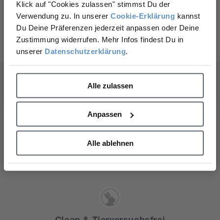
Täglicher UV-Schutz hilft, die Anzeichen lichtbedingter
Klick auf "Cookies zulassen" stimmst Du der
Hautalterung sichtbar zu reduzieren
auf Deine nächste Bestellung?
Verwendung zu. In unserer
Cookie-Erklärung
kannst
Du Deine Präferenzen jederzeit anpassen oder Deine
Jetzt entdecken
Ja, gerne!
Zustimmung widerrufen. Mehr Infos findest Du in
unserer
Datenschutzerklärung
.
Nein, Danke.
Alle zulassen
Gesunde Haut
Anpassen
Wir glauben, dass gesunde Haut Deine Lebensqualität
verbessert. Darum verwenden wir hochwertige
Alle ablehnen
Inhaltsstoffe, von denen wir wissen, dass sie wirken.
Clean & Tierversuchsfrei