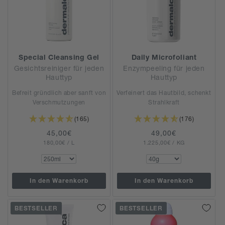
Special Cleansing Gel
Daily Microfoliant
Gesichtsreiniger für jeden
Enzympeeling für jeden
Hauttyp
Hauttyp
Befreit gründlich aber sanft von
Verfeinert das Hautbild, schenkt
Verschmutzungen
Strahlkraft
(165)
(176)
Normaler
45,00€
Normaler
49,00€
GRUNDPREIS
PRO
GRUNDPREIS
PRO
180,00€
Preis
/
L
1.225,00€
Preis
/
KG
In den Warenkorb
In den Warenkorb
BESTSELLER
BESTSELLER