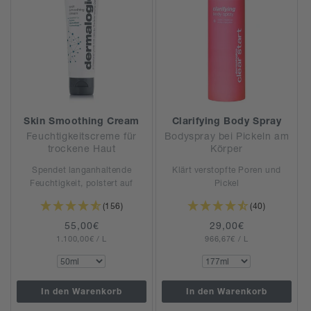
Skin Smoothing Cream
Clarifying Body Spray
Feuchtigkeitscreme für
Bodyspray bei Pickeln am
trockene Haut
Körper
Spendet langanhaltende
Klärt verstopfte Poren und
Feuchtigkeit, polstert auf
Pickel
(156)
(40)
Normaler
55,00€
Normaler
29,00€
GRUNDPREIS
PRO
GRUNDPREIS
PRO
1.100,00€
Preis
/
L
966,67€
Preis
/
L
In den Warenkorb
In den Warenkorb