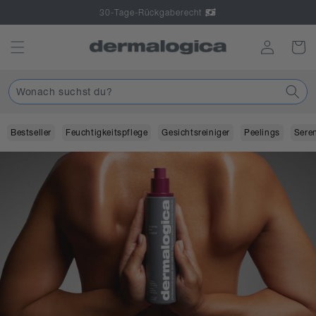
Direkt
Tage-Rückgaberecht
zum
Inhalt
Einloggen
Warenko
Wonach suchst du?
Bestseller
Feuchtigkeitspflege
Gesichtsreiniger
Peelings
Sere