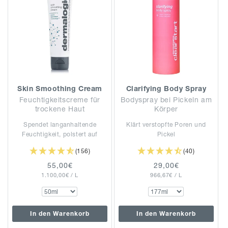
Skin Smoothing Cream
Clarifying Body Spray
Feuchtigkeitscreme für
Bodyspray bei Pickeln am
trockene Haut
Körper
Spendet langanhaltende
Klärt verstopfte Poren und
Feuchtigkeit, polstert auf
Pickel
(156)
(40)
Normaler
55,00€
Normaler
29,00€
GRUNDPREIS
PRO
GRUNDPREIS
PRO
1.100,00€
Preis
/
L
966,67€
Preis
/
L
In den Warenkorb
In den Warenkorb