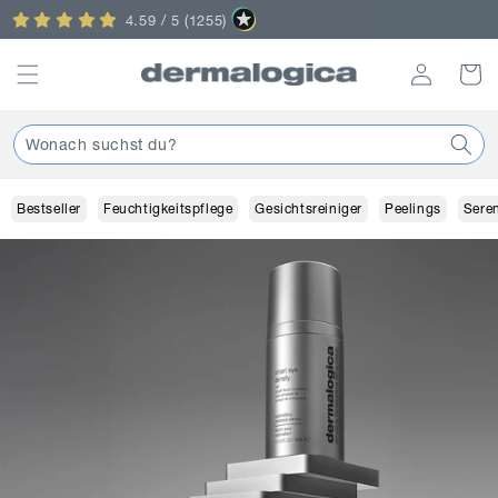
Direkt
Punkte sammeln im Treueprogramm
zum
Inhalt
Einloggen
Warenko
Wonach suchst du?
Bestseller
Feuchtigkeitspflege
Gesichtsreiniger
Peelings
Sere