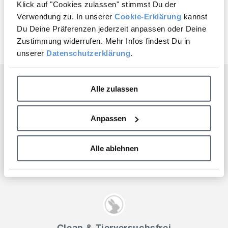
Täglicher UV-Schutz hilft, die Anzeichen lichtbedingter
Klick auf "Cookies zulassen" stimmst Du der
Hautalterung sichtbar zu reduzieren
auf Deine nächste Bestellung?
Verwendung zu. In unserer
Cookie-Erklärung
kannst
Du Deine Präferenzen jederzeit anpassen oder Deine
Jetzt entdecken
Ja, gerne!
Zustimmung widerrufen. Mehr Infos findest Du in
unserer
Datenschutzerklärung
.
Nein, Danke.
Alle zulassen
Gesunde Haut
Anpassen
Wir glauben, dass gesunde Haut Deine Lebensqualität
verbessert. Darum verwenden wir hochwertige
Alle ablehnen
Inhaltsstoffe, von denen wir wissen, dass sie wirken.
Clean & Tierversuchsfrei