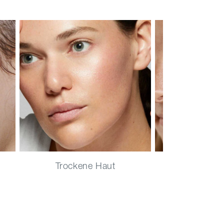
Trockene Haut
Unreine, j