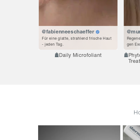
@fabienneeschaeffer
@mur
Für eine glatte, strahlend frische Haut
Regene
- jeden Tag.
gen E
Daily Microfoliant
Phyt
Trea
Ho