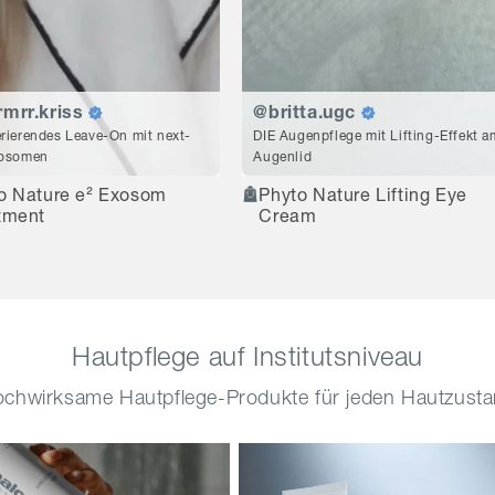
mrr.kriss
@britta.ugc
rierendes Leave-On mit next-
DIE Augenpflege mit Lifting-Effekt a
xosomen
Augenlid
o Nature e² Exosom
Phyto Nature Lifting Eye
tment
Cream
Hautpflege auf Institutsniveau
chwirksame Hautpflege-Produkte für jeden Hautzust