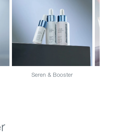
Seren & Booster
Sonnen
r