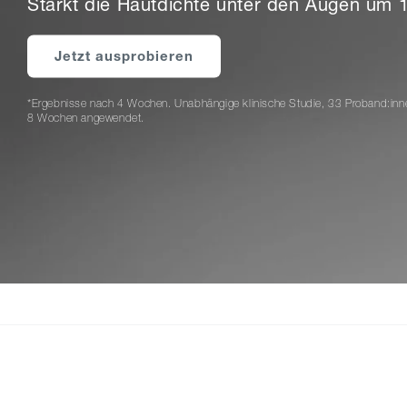
Stärkt die Hautdichte unter den Augen um
Jetzt ausprobieren
*Ergebnisse nach 4 Wochen. Unabhängige klinische Studie, 33 Proband:inne
8 Wochen angewendet.