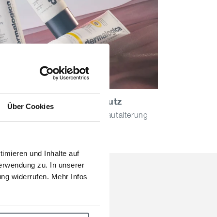
ren täglichen Sonnenschutz
Über Cookies
 die Anzeichen lichtbedingter Hautalterung
htbar zu reduzieren
imieren und Inhalte auf
erwendung zu. In unserer
ng widerrufen. Mehr Infos
den
eine Starter-