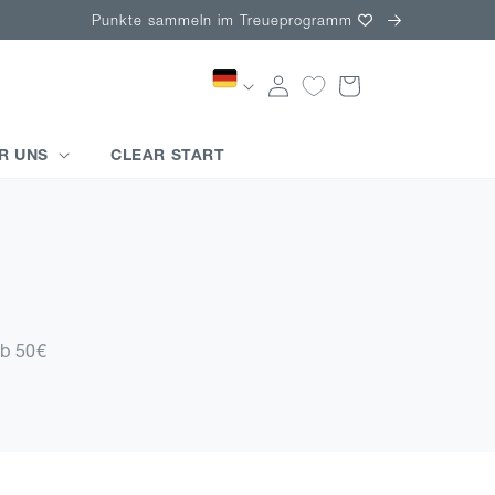
Punkte sammeln im Treueprogramm
Einloggen
Warenkorb
R UNS
CLEAR START
ab 50€