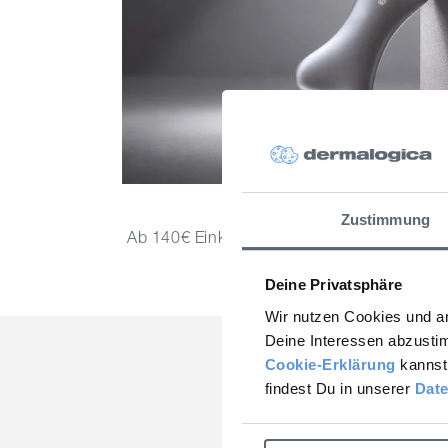
Dein Geschenk wartet
Zustimmung
Ab 140€ Einkaufswert schenken wir Dir uns
– einfach im Warenkorb 
Ges
Deine Privatsphäre
20
Wir nutzen Cookies und an
Deine Interessen abzusti
Cookie-Erklärung
kannst 
Je
findest Du in unserer
Date
Tipps für di