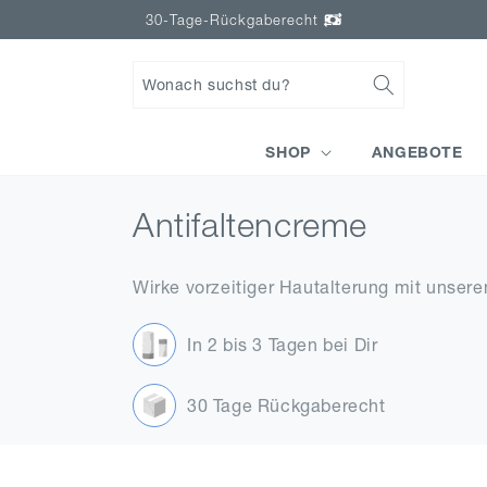
Direkt
30-Tage-Rückgaberecht
zum
Inhalt
Wonach suchst du?
SHOP
ANGEBOTE
K
Antifaltencreme
a
Wirke vorzeitiger Hautalterung mit unsere
t
In 2 bis 3 Tagen bei Dir
e
g
30 Tage Rückgaberecht
o
r