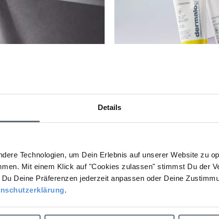
 auf Dich
Entdecke unse
Details
er Zone Sculpting Tool dazu
Täglicher UV-Schutz hilft,
Möchtest Du ein
hinzufügen
sic
chenk im Wert von
€ gratis zu Deiner
dere Technologien, um Dein Erlebnis auf unserer Website zu opt
Bestellung?
mmen. Mit einem Klick auf "Cookies zulassen" stimmst Du der V
Du Deine Präferenzen jederzeit anpassen oder Deine Zustimmu
tzt zum Newsletter anmel
Ja, gerne!
nschutzerklärung
.
Nein, Danke.
e gesündeste Haut, die Du je hattest: Jetzt anmelden und D