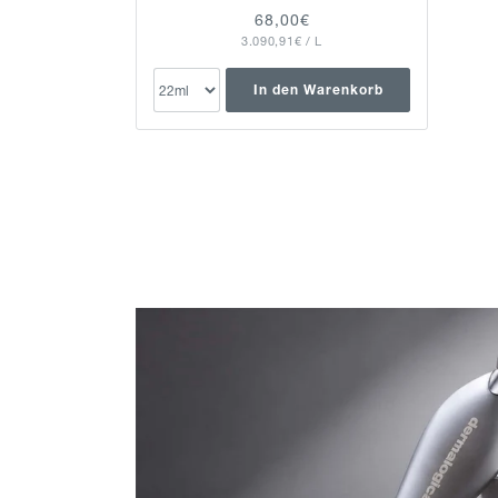
Normaler
68,00€
GRUNDPREIS
PRO
3.090,91€
Preis
/
L
In den Warenkorb