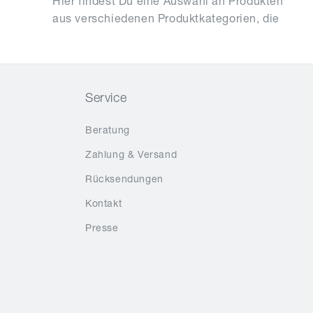
Hier findest Du eine Auswahl an Produkten
eine hochkonzentrierte Mischung aus Anti-
aus verschiedenen Produktkategorien, die
Aging Wirkstoffen enthalten und der
Service
Beratung
Zahlung & Versand
Rücksendungen
Kontakt
Presse