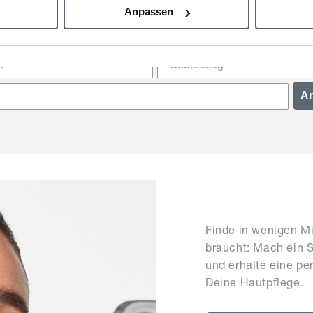
Routine im Wert von 20€ sichern!
Anpassen
A
Finde in wenigen M
braucht: Mach ein S
und erhalte eine pe
Deine Hautpflege.